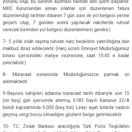
zorunlu olup, bu sürenin aşılması halinde adli işlem başlatılır.
MKE Kurumundan alınan silahlar için düzenlenen fatura
düzenlendiği tarihten itibaren 7 gün süre ile yol belgesi yerine
geçerli olup, 7 günden sonra yapılacak nakillerde ruhsat
verecek birimden yol belgesi düzenlenmesi gerekir.)
7- 5 yıllık silah taşıma ruhsatı harç bedelinin yatırıldığına dair
makbuz ibraz edilecektir. (Harç ücreti Emniyet Müdürlüğümüz
binası içerisindeki maliye veznesine, saat 15:45 e kadar
yatırılabilir.)
8- Müracaat esnasında Müdürlüğümüzce parmak izi
alınmaktadır.
9-Başvuru sahipleri adlarına müracaat tarihi itibariyle son 15
(on beş) gün içerisinde alınmış, 6183 Sayılı Kanunun 22/A
bendi kapsamında 5.000 (beş bin) Lirayı aşan tutarda vadesi
geçmiş vergi borcu olmadığını gösterir belge getirilecektir.
10- T.C. Ziraat Bankası aracılığıyla Türk Polis Teşkilatını