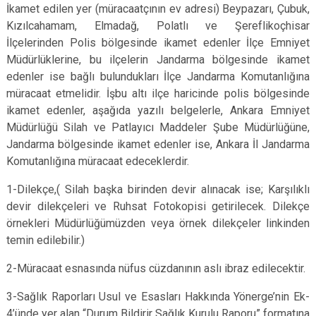
İkamet edilen yer (müracaatçının ev adresi) Beypazarı, Çubuk,
Kızılcahamam, Elmadağ, Polatlı ve Şereflikoçhisar
İlçelerinden Polis bölgesinde ikamet edenler İlçe Emniyet
Müdürlüklerine, bu ilçelerin Jandarma bölgesinde ikamet
edenler ise bağlı bulundukları İlçe Jandarma Komutanlığına
müracaat etmelidir. İşbu altı ilçe haricinde polis bölgesinde
ikamet edenler, aşağıda yazılı belgelerle, Ankara Emniyet
Müdürlüğü Silah ve Patlayıcı Maddeler Şube Müdürlüğüne,
Jandarma bölgesinde ikamet edenler ise, Ankara İl Jandarma
Komutanlığına müracaat edeceklerdir.
1-Dilekçe,( Silah başka birinden devir alınacak ise; Karşılıklı
devir dilekçeleri ve Ruhsat Fotokopisi getirilecek. Dilekçe
örnekleri Müdürlüğümüzden veya örnek dilekçeler linkinden
temin edilebilir.)
2-Müracaat esnasında nüfus cüzdanının aslı ibraz edilecektir.
3-Sağlık Raporları Usul ve Esasları Hakkında Yönerge’nin Ek-
4’ünde yer alan “Durum Bildirir Sağlık Kurulu Raporu” formatına