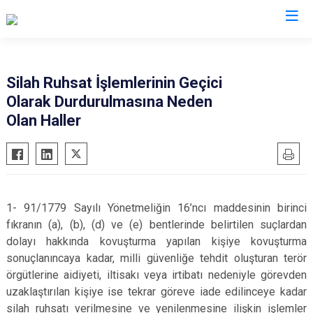
İl Emniyet Müdürlükleri
Silah Ruhsat İşlemlerinin Geçici
Olarak Durdurulmasına Neden
Olan Haller
1- 91/1779 Sayılı Yönetmeliğin 16’ncı maddesinin birinci
fıkranın (a), (b), (d) ve (e) bentlerinde belirtilen suçlardan
dolayı hakkında kovuşturma yapılan kişiye kovuşturma
sonuçlanıncaya kadar, milli güvenliğe tehdit oluşturan terör
örgütlerine aidiyeti, iltisakı veya irtibatı nedeniyle görevden
uzaklaştırılan kişiye ise tekrar göreve iade edilinceye kadar
silah ruhsatı verilmesine ve yenilenmesine ilişkin işlemler